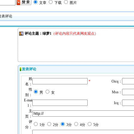
文章
下载
图片
 发表评论
评论主题：绿萝1
（评论内容只代表网友观点）
发表评论
姓
*
Oicq：
名：
性
Msn：
男
女
别：
E-mai
Icq：
l：
主
页：
评
1分
2分
3分
4分
5分
分：