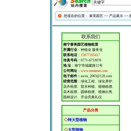
您现在的位置：
泰美园艺
>>
产品展示
>>
联系我们
南宁泰美园艺植物租赁
所属行业
：种植业 服务业
联系电话
：
15877165417
传真号码
：0771-6753076
地 址
：南宁市福建路11号
公司网址
：
www.nntaimei.com
电子邮件：
awen_2003@126.com
经营范围
：绿化工程、绿化养护、
花卉租摆、苗木种植、植物租摆、
花木租摆、园林租摆、植物出售、
园林设计、开业庆典礼仪
产品分类
◇
特大型植物
◇
大型植物