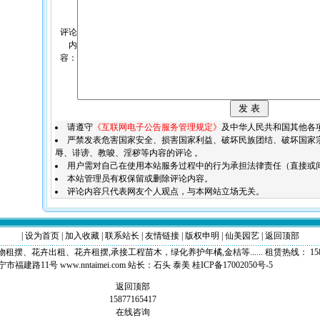
评论
内
容：
请遵守
《互联网电子公告服务管理规定》
及中华人民共和国其他各
严禁发表危害国家安全、损害国家利益、破坏民族团结、破坏国家
辱、诽谤、教唆、淫秽等内容的评论 。
用户需对自己在使用本站服务过程中的行为承担法律责任（直接或
本站管理员有权保留或删除评论内容。
评论内容只代表网友个人观点，与本网站立场无关。
|
设为首页
|
加入收藏
|
联系站长
|
友情链接
|
版权申明
|
仙美园艺
|
返回顶部
卉出租、花卉租摆,承接工程苗木，绿化养护年橘,金桔等...... 租赁热线： 158771654
福建路11号 www.nntaimei.com 站长：
石头
泰美
桂ICP备17002050号-5
返回顶部
15877165417
在线咨询