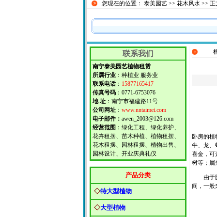
您现在的位置：
泰美园艺
>>
花木风水
>> 
联系我们
南宁泰美园艺植物租赁
所属行业
：种植业 服务业
联系电话
：
15877165417
传真号码
：0771-6753076
地 址
：南宁市福建路11号
公司网址
：
www.nntaimei.com
电子邮件：
awen_2003@126.com
经营范围
：绿化工程、绿化养护、
花卉租摆、苗木种植、植物租摆、
卧房的植
花木租摆、园林租摆、植物出售、
牛、龙、
园林设计、开业庆典礼仪
喜金，可
树等；属
产品分类
由于卧室
间，一般
◇
特大型植物
◇
大型植物