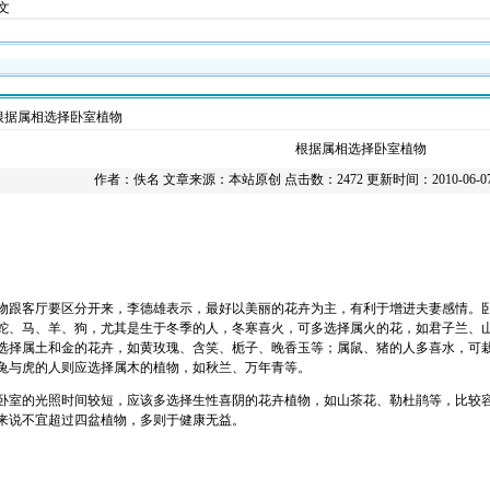
正文
根据属相选择卧室植物
根据属相选择卧室植物
作者：佚名 文章来源：本站原创 点击数：2472 更新时间：2010-06-07 2
物跟客厅要区分开来，李德雄表示，最好以美丽的花卉为主，有利于增进夫妻感情。
蛇、马、羊、狗，尤其是生于冬季的人，冬寒喜火，可多选择属火的花，如君子兰、
选择属土和金的花卉，如黄玫瑰、含笑、栀子、晚香玉等；属鼠、猪的人多喜水，可
兔与虎的人则应选择属木的植物，如秋兰、万年青等。
的光照时间较短，应该多选择生性喜阴的花卉植物，如山茶花、勒杜鹃等，比较容易
来说不宜超过四盆植物，多则于健康无益。