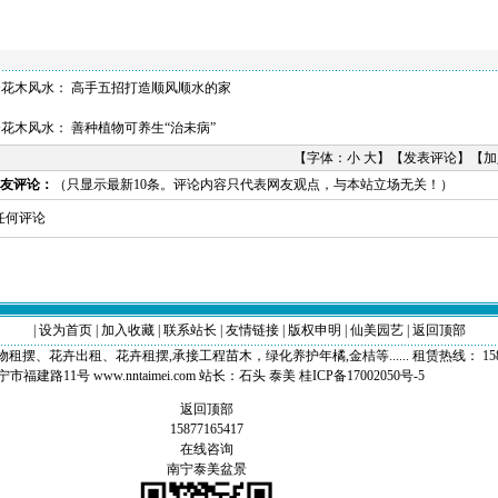
个花木风水：
高手五招打造顺风顺水的家
个花木风水：
善种植物可养生“治未病”
【字体：
小
大
】【
发表评论
】【
加
友评论：
（只显示最新10条。评论内容只代表网友观点，与本站立场无关！）
何评论
|
设为首页
|
加入收藏
|
联系站长
|
友情链接
|
版权申明
|
仙美园艺
|
返回顶部
卉出租、花卉租摆,承接工程苗木，绿化养护年橘,金桔等...... 租赁热线： 158771654
福建路11号 www.nntaimei.com 站长：
石头
泰美
桂ICP备17002050号-5
返回顶部
15877165417
在线咨询
南宁泰美盆景